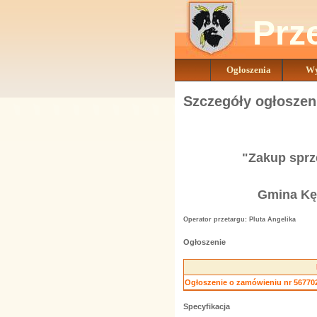
Prz
Ogłoszenia
Wy
Szczegóły ogłoszen
"Zakup sprz
Gmina Kęd
Operator przetargu: Pluta Angelika
Ogłoszenie
Ogłoszenie o zamówieniu nr 567702-
Specyfikacja