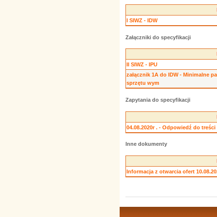
I SIWZ - IDW
Załączniki do specyfikacji
II SIWZ - IPU
załącznik 1A do IDW - Minimalne p
sprzętu wym
Zapytania do specyfikacji
04.08.2020r . - Odpowiedź do treści
Inne dokumenty
Informacja z otwarcia ofert 10.08.20