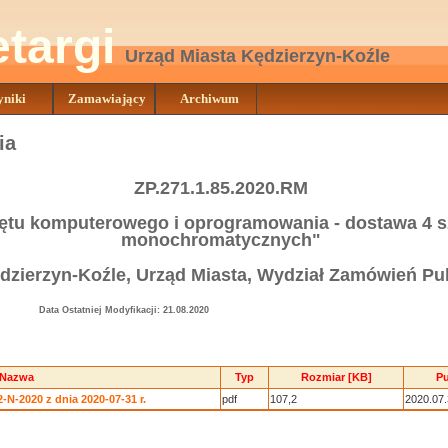
etargi
Urząd Miasta Kędzierzyn-Koźle
niki
Zamawiający
Archiwum
ia
ZP.271.1.85.2020.RM
ętu komputerowego i oprogramowania - dostawa 4 sz
monochromatycznych"
zierzyn-Koźle, Urząd Miasta, Wydział Zamówień Pu
Data Ostatniej Modyfikacji: 21.08.2020
Nazwa
Typ
Rozmiar [KB]
Pu
N-2020 z dnia 2020-07-31 r.
pdf
107,2
2020.07