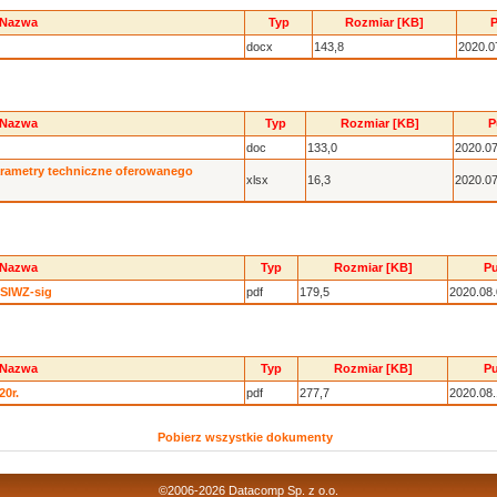
Nazwa
Typ
Rozmiar [KB]
P
docx
143,8
2020.0
Nazwa
Typ
Rozmiar [KB]
P
doc
133,0
2020.07
arametry techniczne oferowanego
xlsx
16,3
2020.07
Nazwa
Typ
Rozmiar [KB]
Pu
 SIWZ-sig
pdf
179,5
2020.08
Nazwa
Typ
Rozmiar [KB]
Pu
20r.
pdf
277,7
2020.08
Pobierz wszystkie dokumenty
©2006-2026
Datacomp Sp. z o.o.