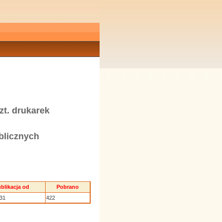
t. drukarek
blicznych
blikacja od
Pobrano
.31
422