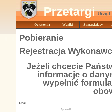
Przetargi
Urząd M
Ogłoszenia
Wyniki
Zamawiający
Pobieranie
Rejestracja Wykonaw
Jeżeli chcecie Pańs
informacje o dan
wypełnić formular
obo
Email