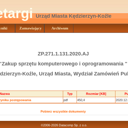
etargi
Urząd Miasta Kędzierzyn-Koźle
niki
Zamawiający
Archiwum
ZP.271.1.131.2020.AJ
"Zakup sprzętu komputerowego i oprogramowania "
zierzyn-Koźle, Urząd Miasta, Wydział Zamówień Pu
Nazwa
Typ
Rozmiar [KB]
Pu
 wyniku postępowania
pdf
450,4
2020.12
Pobierz wszystkie dokumenty
©2006-2026
Datacomp Sp. z o.o.