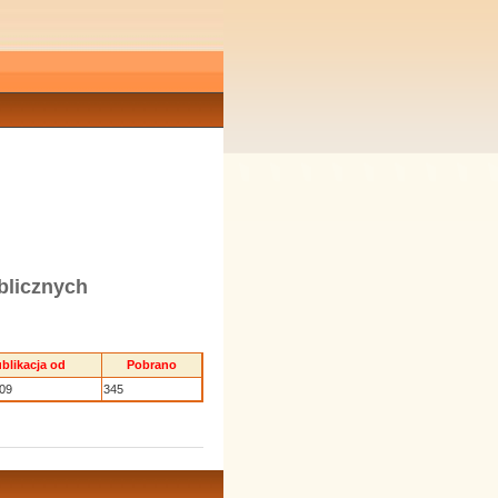
blicznych
blikacja od
Pobrano
.09
345