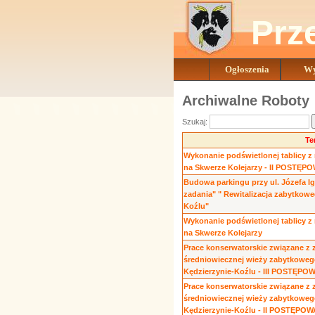
Prz
Ogłoszenia
Wy
Archiwalne Roboty
Szukaj:
Te
Wykonanie podświetlonej tablicy z
na Skwerze Kolejarzy - II POSTĘP
Budowa parkingu przy ul. Józefa 
zadania" " Rewitalizacja zabytk
Koźlu"
Wykonanie podświetlonej tablicy z
na Skwerze Kolejarzy
Prace konserwatorskie związane z 
średniowiecznej wieży zabytkow
Kędzierzynie-Koźlu - III POSTĘPO
Prace konserwatorskie związane z 
średniowiecznej wieży zabytkow
Kędzierzynie-Koźlu - II POSTĘPOW