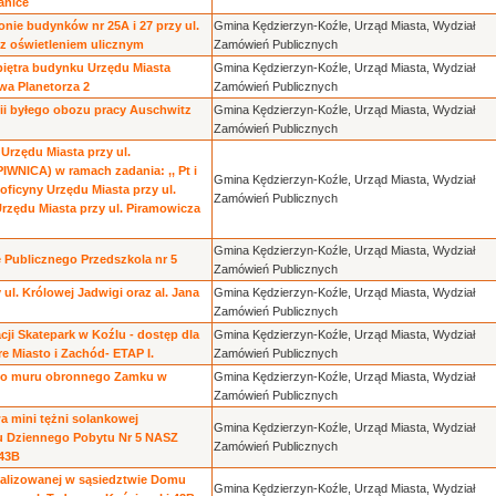
anice
onie budynków nr 25A i 27 przy ul.
Gmina Kędzierzyn-Koźle, Urząd Miasta, Wydział
z oświetleniem ulicznym
Zamówień Publicznych
iętra budynku Urzędu Miasta
Gmina Kędzierzyn-Koźle, Urząd Miasta, Wydział
wa Planetorza 2
Zamówień Publicznych
ii byłego obozu pracy Auschwitz
Gmina Kędzierzyn-Koźle, Urząd Miasta, Wydział
Zamówień Publicznych
Urzędu Miasta przy ul.
IWNICA) w ramach zadania: ,, Pt i
Gmina Kędzierzyn-Koźle, Urząd Miasta, Wydział
ficyny Urzędu Miasta przy ul.
Zamówień Publicznych
zędu Miasta przy ul. Piramowicza
Gmina Kędzierzyn-Koźle, Urząd Miasta, Wydział
 Publicznego Przedszkola nr 5
Zamówień Publicznych
ul. Królowej Jadwigi oraz al. Jana
Gmina Kędzierzyn-Koźle, Urząd Miasta, Wydział
Zamówień Publicznych
ji Skatepark w Koźlu - dostęp dla
Gmina Kędzierzyn-Koźle, Urząd Miasta, Wydział
e Miasto i Zachód- ETAP I.
Zamówień Publicznych
ego muru obronnego Zamku w
Gmina Kędzierzyn-Koźle, Urząd Miasta, Wydział
Zamówień Publicznych
a mini tężni solankowej
Gmina Kędzierzyn-Koźle, Urząd Miasta, Wydział
u Dziennego Pobytu Nr 5 NASZ
Zamówień Publicznych
 43B
kalizowanej w sąsiedztwie Domu
Gmina Kędzierzyn-Koźle, Urząd Miasta, Wydział