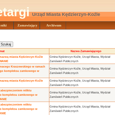
etargi
Urząd Miasta Kędzierzyn-Koźle
niki
Zamawiający
Archiwum
Szukaj
mat
Nazwa Zamawiającego
 nazwą miasta Kędzierzyn-Koźle
Gmina Kędzierzyn-Koźle, Urząd Miasta, Wydział
OWANIE
Zamówień Publicznych
Ignacego Kraszewskiego w ramach
Gmina Kędzierzyn-Koźle, Urząd Miasta, Wydział
owego kompleksu zamkowego w
Zamówień Publicznych
 nazwą miasta Kędzierzyn-Koźle
Gmina Kędzierzyn-Koźle, Urząd Miasta, Wydział
Zamówień Publicznych
zabezpieczeniem reliktu
Gmina Kędzierzyn-Koźle, Urząd Miasta, Wydział
ego kompleksu zamkowego w
Zamówień Publicznych
WANIE
zabezpieczeniem reliktu
Gmina Kędzierzyn-Koźle, Urząd Miasta, Wydział
ego kompleksu zamkowego w
Zamówień Publicznych
ANIE