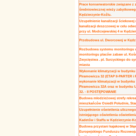
Prace konserwatorskie związane z 
średniowiecznej wieży zabytkow
Kędzierzynie-Koźlu.
Uzupełnienie kanalizacji ściekowe
kanalizacji deszczowej w celu odw
przy ul. Modrzejewskiej 4 w Kędzie
Przebudowa ul. Dworcowej w Kędzi
Rozbudowa systemu monitoringu wi
monitoringu placów zabaw ul. Kości
Zwycięstwa . pl. Surzyckiego do s
miasta
Wykonanie klimatyzacji w budynku 
Piramowicza 32 (ETAP II-PARTER i P
wykonanie klimatyzacji w budynku o
Piramowicza 32A oraz w budynku Ur
32. - II POSTĘPOWANIE
Budowa młodzieżowej strefy rekreac
mieszkańców Osiedli Południe, Star
Uzupełnienie oświetlenia uliczneg
istniejącego oświetlenia oświetlen
Kadetów i Staffa w Kędzierzynie-K
Budowa przystani kajakowej w Słą
Europejskiego Funduszu Rozowoju