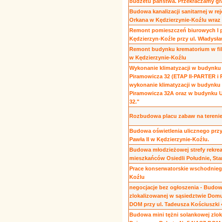
budżetu państwa. Przekraczamy gr
Budowa kanalizacji sanitarnej w rej
Orkana w Kędzierzynie-Koźlu wraz 
Remont pomieszczeń biurowych I p
Kędzierzyn-Koźle przy ul. Władysła
Remont budynku krematorium w fil
w Kędzierzynie-Koźlu
Wykonanie klimatyzacji w budynku 
Piramowicza 32 (ETAP II-PARTER i P
wykonanie klimatyzacji w budynku o
Piramowicza 32A oraz w budynku Ur
32."
Rozbudowa placu zabaw na terenie
Budowa oświetlenia ulicznego przy 
Pawła II w Kędzierzynie-Koźlu.
Budowa młodzieżowej strefy rekreac
mieszkańców Osiedli Południe, Star
Prace konserwatorskie wschodni
Koźlu
negocjacje bez ogłoszenia - Budow
zlokalizowanej w sąsiedztwie Dom
DOM przy ul. Tadeusza Kościuszki
Budowa mini tężni solankowej zlo