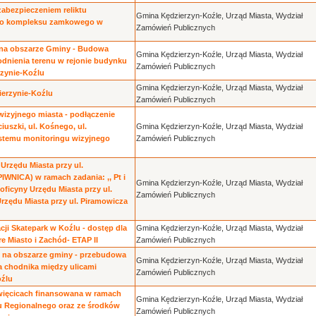
zabezpieczeniem reliktu
Gmina Kędzierzyn-Koźle, Urząd Miasta, Wydział
ego kompleksu zamkowego w
Zamówień Publicznych
j na obszarze Gminy - Budowa
Gmina Kędzierzyn-Koźle, Urząd Miasta, Wydział
odnienia terenu w rejonie budynku
Zamówień Publicznych
rzynie-Koźlu
Gmina Kędzierzyn-Koźle, Urząd Miasta, Wydział
erzynie-Koźlu
Zamówień Publicznych
zyjnego miasta - podłączenie
uszki, ul. Kośnego, ul.
Gmina Kędzierzyn-Koźle, Urząd Miasta, Wydział
ystemu monitoringu wizyjnego
Zamówień Publicznych
Urzędu Miasta przy ul.
IWNICA) w ramach zadania: ,, Pt i
Gmina Kędzierzyn-Koźle, Urząd Miasta, Wydział
ficyny Urzędu Miasta przy ul.
Zamówień Publicznych
zędu Miasta przy ul. Piramowicza
ji Skatepark w Koźlu - dostęp dla
Gmina Kędzierzyn-Koźle, Urząd Miasta, Wydział
e Miasto i Zachód- ETAP II
Zamówień Publicznych
o na obszarze gminy - przebudowa
Gmina Kędzierzyn-Koźle, Urząd Miasta, Wydział
ia chodnika między ulicami
Zamówień Publicznych
oźlu
więcicach finansowana w ramach
Gmina Kędzierzyn-Koźle, Urząd Miasta, Wydział
 Regionalnego oraz ze środków
Zamówień Publicznych